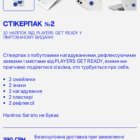
СТІКЕРПАК №2
10 наліпок від PLAYERS GET READY у
лімітованому виданні
Стікерпак з побутовими нагадуваннями, рефлексуючими
заявами і змістами від PLAYERS GET READY, якими ми
прагнемо поділитися зі всіма, хто турбується про себе.
2 смайлики
2 знаки
2 нагадування
2 пластирі
2 рефлексії
Наліпок багато не буває
Безкоштовна доставка при замовленні
290 грн