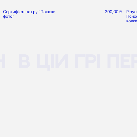
Сертифікат на гру “Покажи
390,00
₴
Playe
фото”
Психо
колек
В цій грі пе