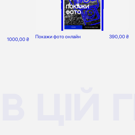
Покажи фото онлайн
390,00
₴
1000,00
₴
 цій г