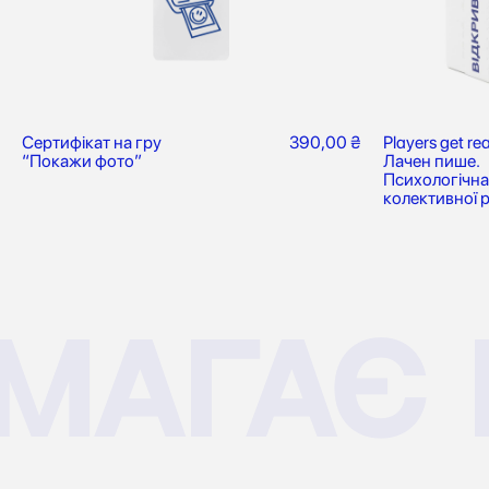
Сертифікат на гру
390,00
₴
Players get re
“Покажи фото”
Лачен пише.
Психологічна
колективної р
магає 