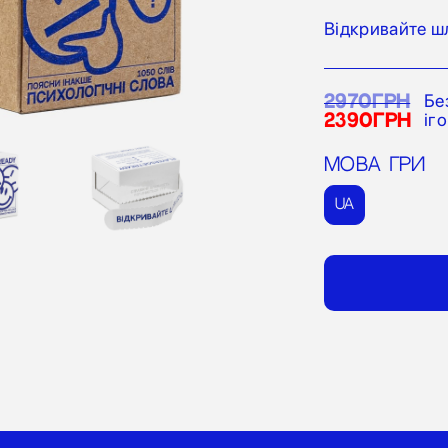
Відкривайте ш
Бе
2970грн
іг
2390грн
Мова гри
UA