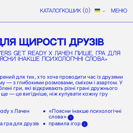
Каталог
Кошик
(0)
Меню
ДЛЯ ЩИРОСТІ ДРУЗІВ
yers get ready x Лачен пише, гра для
Поясни інакше психологічні слова»
рений для тих, хто хоче проводити час із друзями
у — з глибокими розмовами, сміхом і азартом. У
лені гри, які відкривають різні грані дружнього
 ще — це вигідніше, ніж купувати кожну гру
ready x Лачен
«Поясни інакше психологічні
слова»
i
 гра для друзів
правила ігор
i