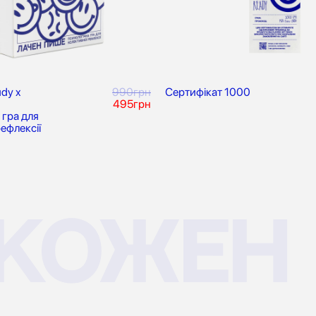
ady x
990грн
Сертифікат 1000
495грн
 гра для
ефлексії
кожен
В