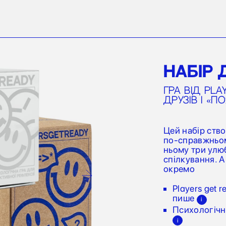
НАБІР 
Гра від Pla
друзів і «
Цей набір ство
по-справжньом
ньому три улюб
спілкування. А
окремо
Players get 
пише
i
Психологічна
i