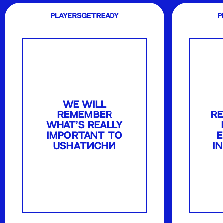
WE WILL
REMEMBER
R
WHAT'S REALLY
IMPORTANT TO
USНАТИСНИ
I