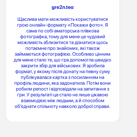
gre2n.tea
Щаслива мати можливість користуватися
грою онлайн-формату «Покажи фото». Я
сама по собі аматорська плівкова
фотографка, тому для мене це чудовий
можливість зблизитися та дізнатися щось
потаємне про знайомих, які також
займаються фотографією. Особливо цінним
для мене стало те, що гра допомогла швидко
закрити збір для військових. Я зробила
формат, у якому після донату на певну суму
публікувалася картка з посиланням на
профіль людини, яка задонатила. Потім вони
робили репост і відповідали на запитання з
гри. У результаті це стало не лише цікавою
взаємодією між людьми, а й способом
об’єднати спільноту навколо доброї справи.