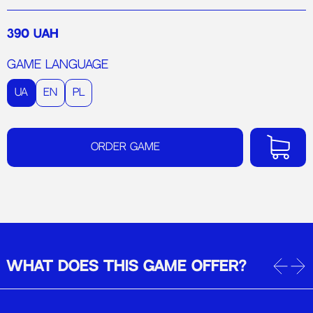
390 UAH
Game language
UA
EN
PL
Order game
WHAT DOES THIS GAME OFFER?